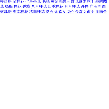
杉价格
金桂花
七星茶花
毛鹃
黄金间碧玉
红花继木球
杜鹃的图
花
杨梅
桂花
香樟
八月桂花
四季桂花
月月桂花
丹桂
广玉兰
白
树栽培
湖南桂花
移栽桂花
络石
金森女贞价
金森女贞图
湖南金