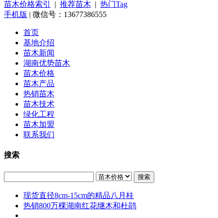
苗木价格索引
|
推荐苗木
|
热门Tag
手机版
| 微信号：13677386555
首页
基地介绍
苗木新闻
湖南优势苗木
苗木价格
苗木产品
热销苗木
苗木技术
绿化工程
苗木加盟
联系我们
搜索
搜索
现货直径8cm-15cm的精品八月桂
热销800万棵湖南红花继木和杜鹃