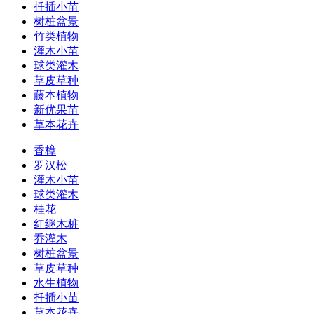
扦插小苗
树桩盆景
竹类植物
灌木小苗
球类灌木
草皮草种
藤本植物
新优果苗
草本花卉
香樟
罗汉松
灌木小苗
球类灌木
桂花
红继木桩
乔灌木
树桩盆景
草皮草种
水生植物
扦插小苗
草本花卉