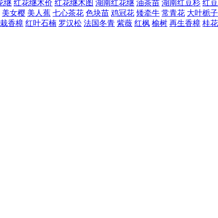
花继
红花继木价
红花继木图
湖南红花继
油茶苗
湖南红豆杉
红豆
美女樱
美人蕉
七心茶花
色块苗
鸡冠花
矮牵牛
常青花
大叶栀子
栽香樟
红叶石楠
罗汉松
法国冬青
紫薇
红枫
榆树
再生香樟
桂花