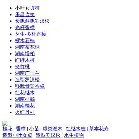
小叶女贞桩
乐昌含笑
长飘斜飘罗汉松
光杆香樟
丛生-多杆香樟
椤木石楠
湖南茶花球
湖南塔柏
红继木桩
夹竹桃
湖南广玉兰
造型罗汉松
移栽骨架香樟
红花继木
湖南杜鹃
湖南桂花
火红丹桂
桂花
|
香樟
|
小苗
|
球类灌木
|
红继木桩
|
草本花卉
造型小叶女贞
|
造型罗汉松
|
水生植物