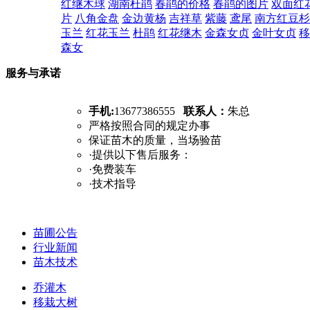
红继木球
湖南杜鹃
春鹃的价格
春鹃的图片
双面红
片
八角金盘
金边黄杨
吉祥草
紫藤
鸢尾
南方红豆杉
玉兰
红花玉兰
杜鹃
红花继木
金森女贞
金叶女贞
移
森女
服务与承诺
手机:
13677386555
联系人：
朱总
严格按照合同的规定办事
保证苗木的质量，当场验苗
·提供以下售后服务：
·免费装车
·技术指导
苗圃公告
行业新闻
苗木技术
乔灌木
移栽大树