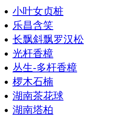
小叶女贞桩
乐昌含笑
长飘斜飘罗汉松
光杆香樟
丛生-多杆香樟
椤木石楠
湖南茶花球
湖南塔柏