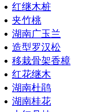
红继木桩
夹竹桃
湖南广玉兰
造型罗汉松
移栽骨架香樟
红花继木
湖南杜鹃
湖南桂花