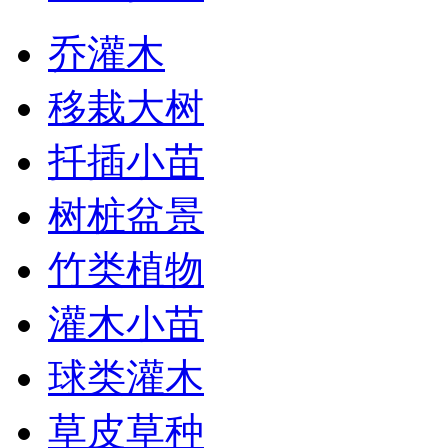
乔灌木
移栽大树
扦插小苗
树桩盆景
竹类植物
灌木小苗
球类灌木
草皮草种