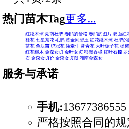
热门苗木Tag
更多...
红继木球
湖南杜鹃
春鹃的价格
春鹃的图片
双面红
桂花
七星茶花
毛鹃
黄金间碧玉
红花继木球
杜鹃的
茶花
色块苗
鸡冠花
矮牵牛
常青花
大叶栀子花
杨梅
红花继木
金森女贞
金叶女贞
移栽香樟
红叶石楠
罗
石
金森女贞价
金森女贞图
湖南金森女
服务与承诺
手机:
1367738655
严格按照合同的规