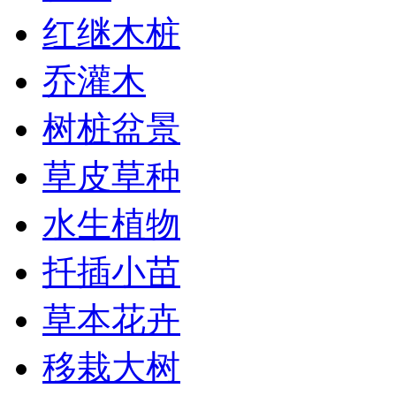
红继木桩
乔灌木
树桩盆景
草皮草种
水生植物
扦插小苗
草本花卉
移栽大树