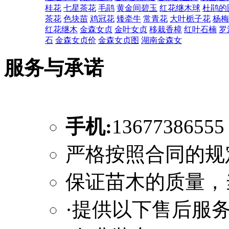
桂花
七星茶花
毛鹃
黄金间碧玉
红花继木球
杜鹃的
茶花
色块苗
鸡冠花
矮牵牛
常青花
大叶栀子花
杨梅
红花继木
金森女贞
金叶女贞
移栽香樟
红叶石楠
罗
石
金森女贞价
金森女贞图
湖南金森女
服务与承诺
手机:
1367738655
严格按照合同的规
保证苗木的质量，
·提供以下售后服