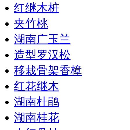
红继木桩
夹竹桃
湖南广玉兰
造型罗汉松
移栽骨架香樟
红花继木
湖南杜鹃
湖南桂花