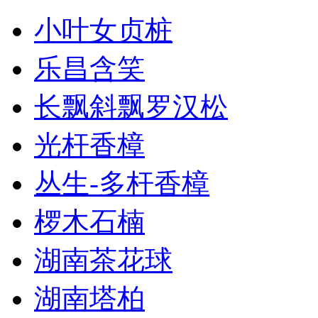
小叶女贞桩
乐昌含笑
长飘斜飘罗汉松
光杆香樟
丛生-多杆香樟
椤木石楠
湖南茶花球
湖南塔柏