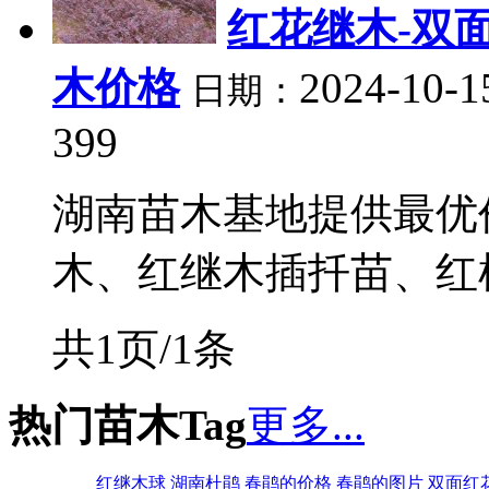
红花继木-双
木价格
2024-10-1
日期：
399
湖南苗木基地提供最优
木、红继木插扦苗、红桎木
共1页/1条
热门苗木Tag
更多...
红继木球
湖南杜鹃
春鹃的价格
春鹃的图片
双面红