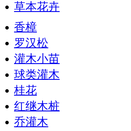
草本花卉
香樟
罗汉松
灌木小苗
球类灌木
桂花
红继木桩
乔灌木