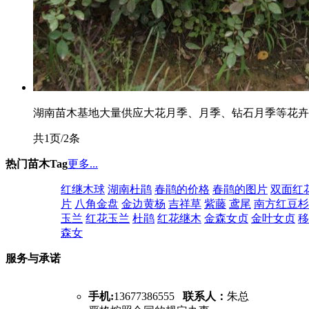
湖南苗木基地大量供应大花月季、月季、钻石月季等花卉。欢
共1页/2条
热门苗木Tag
更多...
红继木球
湖南杜鹃
春鹃的价格
春鹃的图片
双面红
片
八角金盘
金边黄杨
吉祥草
紫藤
鸢尾
南方红豆杉
玉兰
红花玉兰
杜鹃
红花继木
金森女贞
金叶女贞
移
森女
服务与承诺
手机:
13677386555
联系人：
朱总