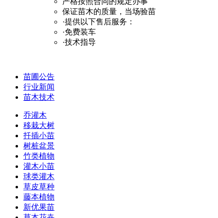
严格按照合同的规定办事
保证苗木的质量，当场验苗
·提供以下售后服务：
·免费装车
·技术指导
苗圃公告
行业新闻
苗木技术
乔灌木
移栽大树
扦插小苗
树桩盆景
竹类植物
灌木小苗
球类灌木
草皮草种
藤本植物
新优果苗
草本花卉