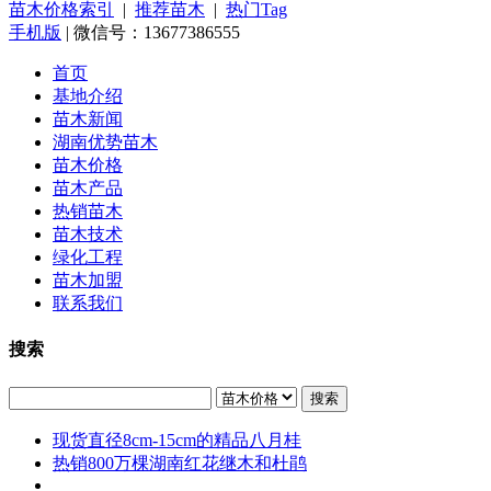
苗木价格索引
|
推荐苗木
|
热门Tag
手机版
| 微信号：13677386555
首页
基地介绍
苗木新闻
湖南优势苗木
苗木价格
苗木产品
热销苗木
苗木技术
绿化工程
苗木加盟
联系我们
搜索
搜索
现货直径8cm-15cm的精品八月桂
热销800万棵湖南红花继木和杜鹃