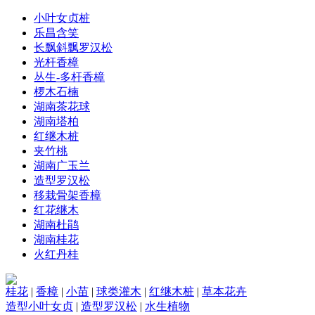
小叶女贞桩
乐昌含笑
长飘斜飘罗汉松
光杆香樟
丛生-多杆香樟
椤木石楠
湖南茶花球
湖南塔柏
红继木桩
夹竹桃
湖南广玉兰
造型罗汉松
移栽骨架香樟
红花继木
湖南杜鹃
湖南桂花
火红丹桂
桂花
|
香樟
|
小苗
|
球类灌木
|
红继木桩
|
草本花卉
造型小叶女贞
|
造型罗汉松
|
水生植物