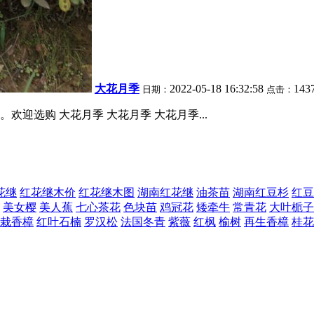
大花月季
2022-05-18 16:32:58
143
日期：
点击：
迎选购 大花月季 大花月季 大花月季...
花继
红花继木价
红花继木图
湖南红花继
油茶苗
湖南红豆杉
红豆
美女樱
美人蕉
七心茶花
色块苗
鸡冠花
矮牵牛
常青花
大叶栀子
栽香樟
红叶石楠
罗汉松
法国冬青
紫薇
红枫
榆树
再生香樟
桂花