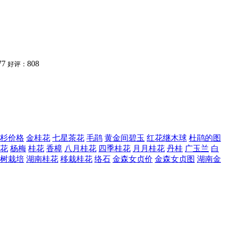
77
808
好评：
杉价格
金桂花
七星茶花
毛鹃
黄金间碧玉
红花继木球
杜鹃的图
花
杨梅
桂花
香樟
八月桂花
四季桂花
月月桂花
丹桂
广玉兰
白
树栽培
湖南桂花
移栽桂花
络石
金森女贞价
金森女贞图
湖南金