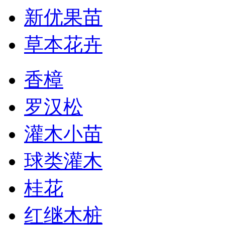
新优果苗
草本花卉
香樟
罗汉松
灌木小苗
球类灌木
桂花
红继木桩