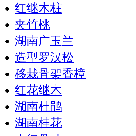
红继木桩
夹竹桃
湖南广玉兰
造型罗汉松
移栽骨架香樟
红花继木
湖南杜鹃
湖南桂花