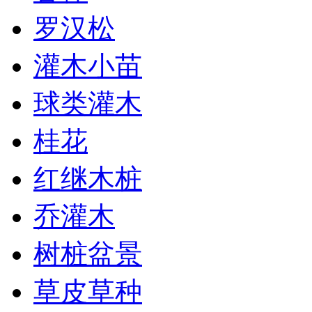
罗汉松
灌木小苗
球类灌木
桂花
红继木桩
乔灌木
树桩盆景
草皮草种