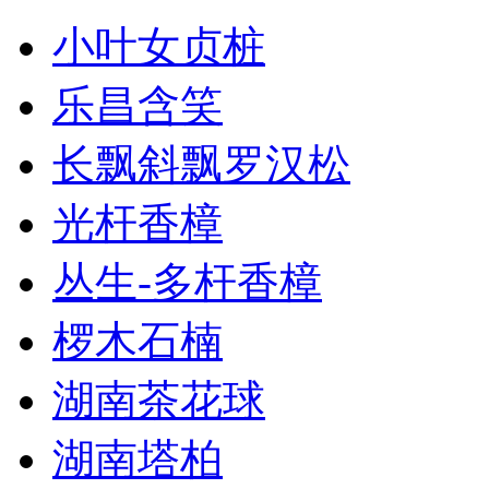
小叶女贞桩
乐昌含笑
长飘斜飘罗汉松
光杆香樟
丛生-多杆香樟
椤木石楠
湖南茶花球
湖南塔柏