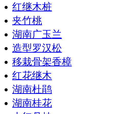
红继木桩
夹竹桃
湖南广玉兰
造型罗汉松
移栽骨架香樟
红花继木
湖南杜鹃
湖南桂花