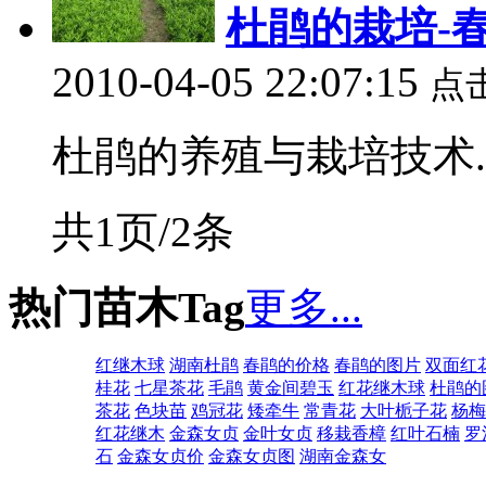
杜鹃的栽培-春
2010-04-05 22:07:15
点
杜鹃的养殖与栽培技术..
共1页/2条
热门苗木Tag
更多...
红继木球
湖南杜鹃
春鹃的价格
春鹃的图片
双面红
桂花
七星茶花
毛鹃
黄金间碧玉
红花继木球
杜鹃的
茶花
色块苗
鸡冠花
矮牵牛
常青花
大叶栀子花
杨梅
红花继木
金森女贞
金叶女贞
移栽香樟
红叶石楠
罗
石
金森女贞价
金森女贞图
湖南金森女