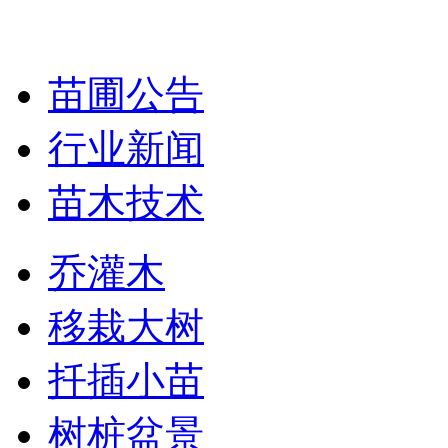
苗圃公告
行业新闻
苗木技术
乔灌木
移栽大树
扦插小苗
树桩盆景