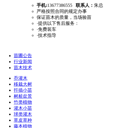
手机:
13677386555
联系人：
朱总
严格按照合同的规定办事
保证苗木的质量，当场验苗
·提供以下售后服务：
·免费装车
·技术指导
苗圃公告
行业新闻
苗木技术
乔灌木
移栽大树
扦插小苗
树桩盆景
竹类植物
灌木小苗
球类灌木
草皮草种
藤本植物