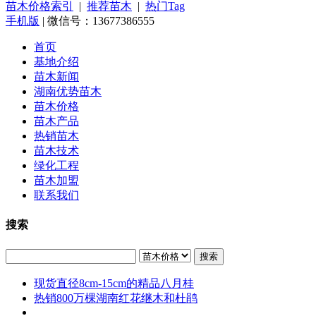
苗木价格索引
|
推荐苗木
|
热门Tag
手机版
| 微信号：13677386555
首页
基地介绍
苗木新闻
湖南优势苗木
苗木价格
苗木产品
热销苗木
苗木技术
绿化工程
苗木加盟
联系我们
搜索
搜索
现货直径8cm-15cm的精品八月桂
热销800万棵湖南红花继木和杜鹃