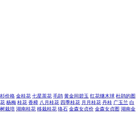
杉价格
金桂花
七星茶花
毛鹃
黄金间碧玉
红花继木球
杜鹃的图
花
杨梅
桂花
香樟
八月桂花
四季桂花
月月桂花
丹桂
广玉兰
白
树栽培
湖南桂花
移栽桂花
络石
金森女贞价
金森女贞图
湖南金