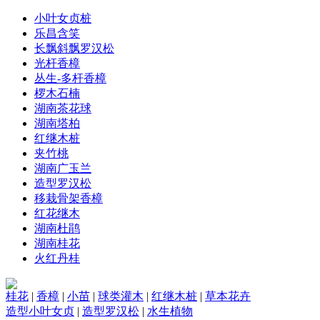
小叶女贞桩
乐昌含笑
长飘斜飘罗汉松
光杆香樟
丛生-多杆香樟
椤木石楠
湖南茶花球
湖南塔柏
红继木桩
夹竹桃
湖南广玉兰
造型罗汉松
移栽骨架香樟
红花继木
湖南杜鹃
湖南桂花
火红丹桂
桂花
|
香樟
|
小苗
|
球类灌木
|
红继木桩
|
草本花卉
造型小叶女贞
|
造型罗汉松
|
水生植物