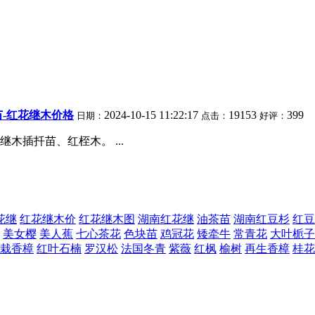
苗-红花继木价格
2024-10-15 11:22:17
19153
399
日期：
点击：
好评：
插扦苗、红桎木。 ...
花继
红花继木价
红花继木图
湖南红花继
油茶苗
湖南红豆杉
红豆
美女樱
美人蕉
七心茶花
色块苗
鸡冠花
矮牵牛
常青花
大叶栀子
栽香樟
红叶石楠
罗汉松
法国冬青
紫薇
红枫
榆树
再生香樟
桂花