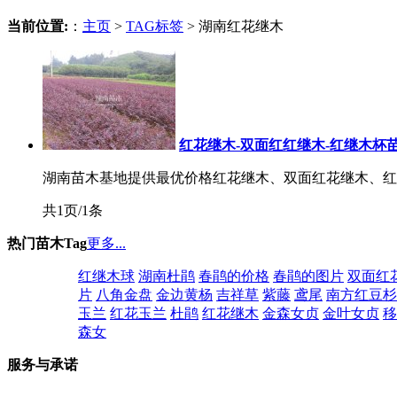
当前位置:
：
主页
>
TAG标签
> 湖南红花继木
红花继木-双面红红继木-红继木杯
湖南苗木基地提供最优价格红花继木、双面红花继木、红继木
共1页/1条
热门苗木Tag
更多...
红继木球
湖南杜鹃
春鹃的价格
春鹃的图片
双面红
片
八角金盘
金边黄杨
吉祥草
紫藤
鸢尾
南方红豆杉
玉兰
红花玉兰
杜鹃
红花继木
金森女贞
金叶女贞
移
森女
服务与承诺