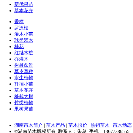
新优果苗
草本花卉
香樟
罗汉松
灌木小苗
球类灌木
桂花
红继木桩
乔灌木
树桩盆景
草皮草种
水生植物
扦插小苗
草本花卉
移栽大树
竹类植物
果树果苗
湖南苗木简介
|
苗木产品
|
苗木报价
|
热销苗木
|
苗木动态
©湖南苗木版权所有 联系人：朱总 手机：13677386555 Q