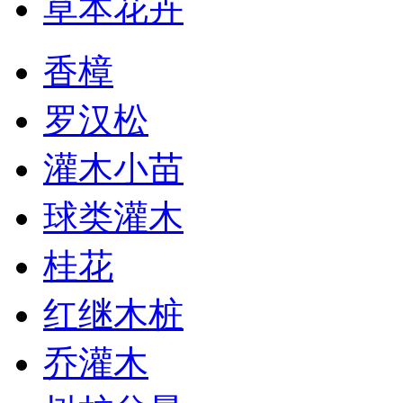
草本花卉
香樟
罗汉松
灌木小苗
球类灌木
桂花
红继木桩
乔灌木