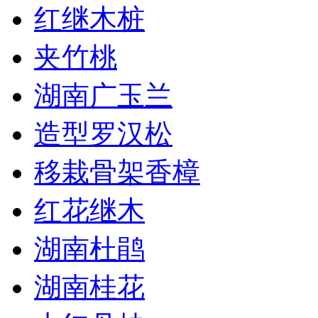
红继木桩
夹竹桃
湖南广玉兰
造型罗汉松
移栽骨架香樟
红花继木
湖南杜鹃
湖南桂花