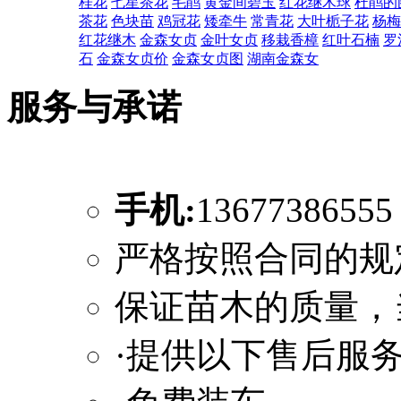
桂花
七星茶花
毛鹃
黄金间碧玉
红花继木球
杜鹃的
茶花
色块苗
鸡冠花
矮牵牛
常青花
大叶栀子花
杨梅
红花继木
金森女贞
金叶女贞
移栽香樟
红叶石楠
罗
石
金森女贞价
金森女贞图
湖南金森女
服务与承诺
手机:
1367738655
严格按照合同的规
保证苗木的质量，
·提供以下售后服