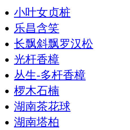
小叶女贞桩
乐昌含笑
长飘斜飘罗汉松
光杆香樟
丛生-多杆香樟
椤木石楠
湖南茶花球
湖南塔柏