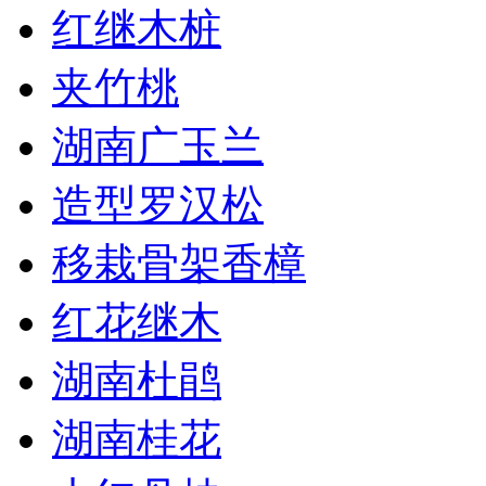
红继木桩
夹竹桃
湖南广玉兰
造型罗汉松
移栽骨架香樟
红花继木
湖南杜鹃
湖南桂花