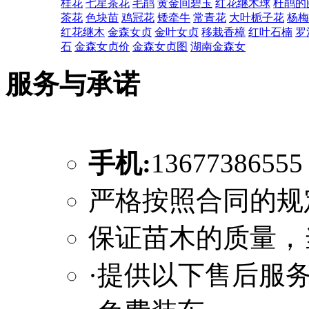
桂花
七星茶花
毛鹃
黄金间碧玉
红花继木球
杜鹃的
茶花
色块苗
鸡冠花
矮牵牛
常青花
大叶栀子花
杨梅
红花继木
金森女贞
金叶女贞
移栽香樟
红叶石楠
罗
石
金森女贞价
金森女贞图
湖南金森女
服务与承诺
手机:
1367738655
严格按照合同的规
保证苗木的质量，
·提供以下售后服