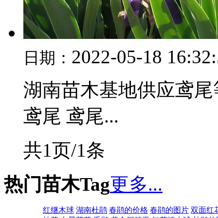
2022-05-18 16:32
日期：
湖南苗木基地供应鸢尾
鸢尾 鸢尾...
共1页/1条
热门苗木Tag
更多...
红继木球
湖南杜鹃
春鹃的价格
春鹃的图片
双面红