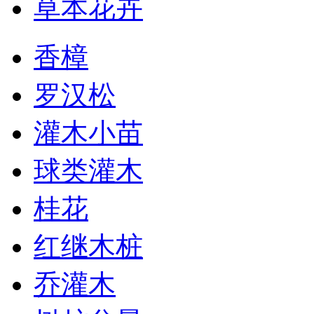
草本花卉
香樟
罗汉松
灌木小苗
球类灌木
桂花
红继木桩
乔灌木