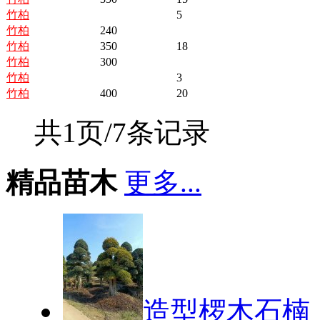
竹柏
5
竹柏
240
竹柏
350
18
竹柏
300
竹柏
3
竹柏
400
20
共1页/7条记录
精品苗木
更多...
造型椤木石楠