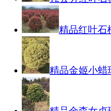
精品红叶石
精品金姬小蜡
精品金森女贞