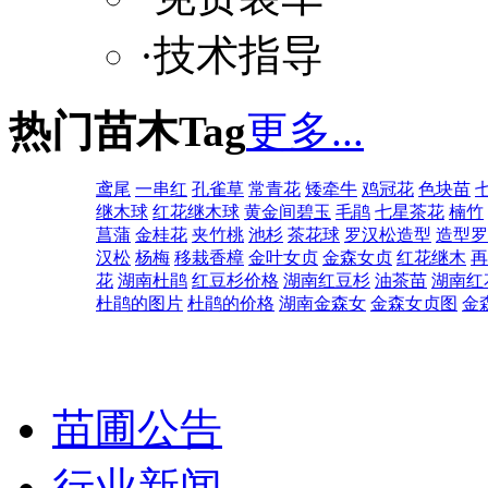
·技术指导
热门苗木Tag
更多...
鸢尾
一串红
孔雀草
常青花
矮牵牛
鸡冠花
色块苗
继木球
红花继木球
黄金间碧玉
毛鹃
七星茶花
楠竹
菖蒲
金桂花
夹竹桃
池杉
茶花球
罗汉松造型
造型罗
汉松
杨梅
移栽香樟
金叶女贞
金森女贞
红花继木
再
花
湖南杜鹃
红豆杉价格
湖南红豆杉
油茶苗
湖南红
杜鹃的图片
杜鹃的价格
湖南金森女
金森女贞图
金
苗圃公告
行业新闻