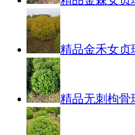
精品金禾女贞
精品无刺枸骨