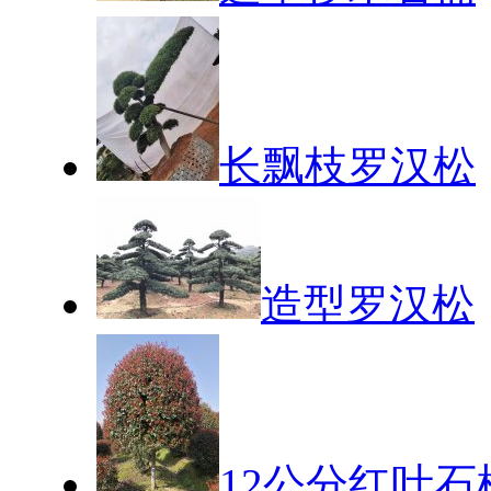
长飘枝罗汉松
造型罗汉松
12公分红叶石