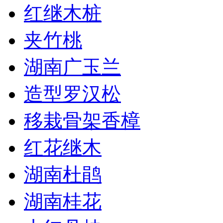
红继木桩
夹竹桃
湖南广玉兰
造型罗汉松
移栽骨架香樟
红花继木
湖南杜鹃
湖南桂花