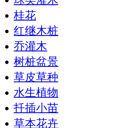
桂花
红继木桩
乔灌木
树桩盆景
草皮草种
水生植物
扦插小苗
草本花卉