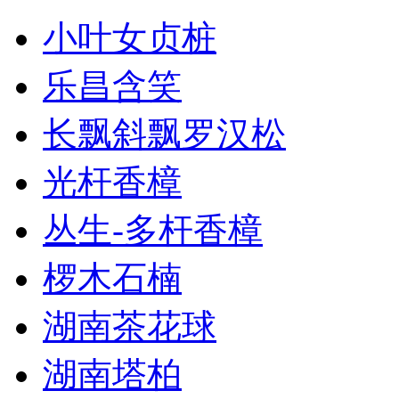
小叶女贞桩
乐昌含笑
长飘斜飘罗汉松
光杆香樟
丛生-多杆香樟
椤木石楠
湖南茶花球
湖南塔柏