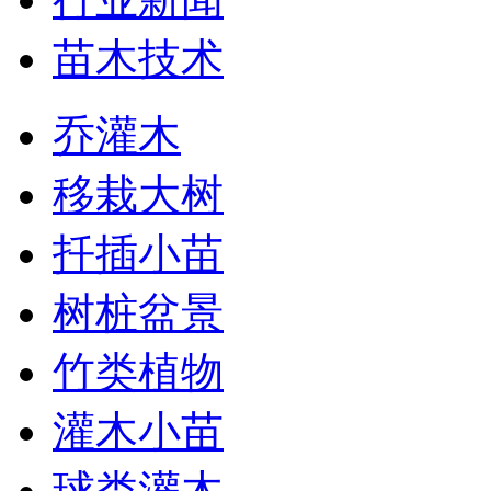
苗木技术
乔灌木
移栽大树
扦插小苗
树桩盆景
竹类植物
灌木小苗
球类灌木